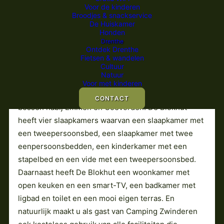
Voor de kinderen
Broodjes & snackservice
De Huiskamer
Honden
Huur een blokhut in Drenthe
Drenthe
Ontdek Drenthe
Fietsen & wandelen
Cultuur
In ons 8-persoons blokhut kunt u genieten van een
Natuur
comfortabel verblijf op onze gezellige, sfeervolle en
Voor met kinderen
kleine camping, prachtig gelegen in de Drentse
CONTACT
bossen nabij Emmen en Coevorden. De Blokhut
heeft vier slaapkamers waarvan een slaapkamer met
een tweepersoonsbed, een slaapkamer met twee
eenpersoonsbedden, een kinderkamer met een
stapelbed en een vide met een tweepersoonsbed.
Daarnaast heeft De Blokhut een woonkamer met
open keuken en een smart-TV, een badkamer met
ligbad en toilet en een mooi eigen terras. En
natuurlijk maakt u als gast van Camping Zwinderen