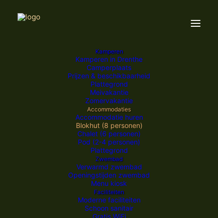
Kamperen
Kamperen in Drenthe
Camperplaats
Prijzen & beschikbaarheid
Plattegrond
Meivakantie
Zomervakantie
Accommodaties
Accommodatie huren
Blokhut (8 personen)
Chalet (6 personen)
Pod (2-4 personen)
Plattegrond
Zwembad
Verwarmd zwembad
DE BLOKHUT (8 personen)
Openingstijden zwembad
Menu kiosk
Faciliteiten
Moderne faciliteiten
Schoon sanitair
Gratis WiFi