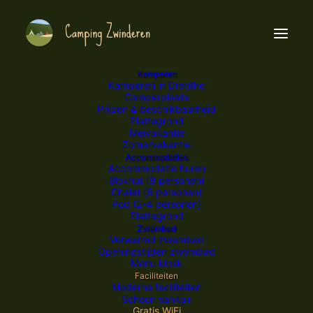
Kamperen
Kamperen in Drenthe
Camperplaats
Prijzen & beschikbaarheid
Plattegrond
Meivakantie
Zomervakantie
Accommodaties
Accommodatie huren
Blokhut (8 personen)
Chalet (6 personen)
Pod (2-4 personen)
Plattegrond
Zwembad
Verwarmd zwembad
GRATIS EN SNEL INTERNET
Openingstijden zwembad
Menu kiosk
Faciliteiten
Moderne faciliteiten
Schoon sanitair
Gratis WiFi