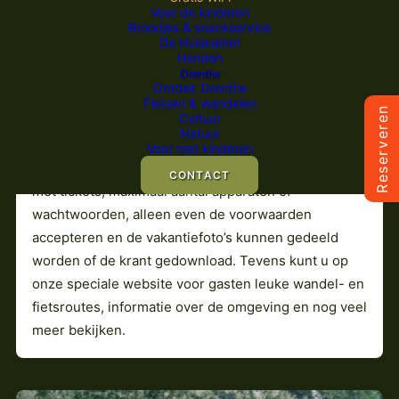
Voor de kinderen
Broodjes & snackservice
De Huiskamer
Honden
Gratis WiFi
Drenthe
Ontdek Drenthe
Fietsen & wandelen
Reserveren
Cultuur
Op Camping Zwinderen hebben we een snel en
Natuur
stabiel WiFi netwerk over de hele camping waar
Voor met kinderen
iedereen gratis gebruik van mag maken. Geen gedoe
CONTACT
met tickets, maximaal aantal apparaten of
wachtwoorden, alleen even de voorwaarden
accepteren en de vakantiefoto’s kunnen gedeeld
worden of de krant gedownload. Tevens kunt u op
onze speciale website voor gasten leuke wandel- en
fietsroutes, informatie over de omgeving en nog veel
meer bekijken.